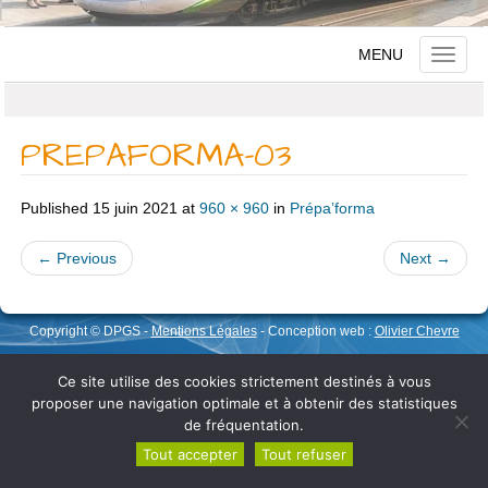
MENU
Toggle
naviga
PREPAFORMA-03
Published
15 juin 2021
at
960 × 960
in
Prépa’forma
←
Previous
Next
→
Copyright © DPGS -
Mentions Légales
- Conception web :
Olivier Chevre
Ce site utilise des cookies strictement destinés à vous
proposer une navigation optimale et à obtenir des statistiques
de fréquentation.
Tout accepter
Tout refuser