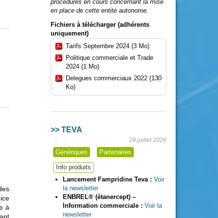
procédures en cours concernant la mise
en place de cette entité autonome.
Fichiers à télécharger (adhérents
uniquement)
Tarifs Septembre 2024 (3 Mo)
Politique commerciale et Trade
2024 (1 Mo)
Delegues commerciaux 2022 (130
Ko)
>> TEVA
29 juillet 2026
Génériques
Partenaires
Info produits
Lancement Fampridine Teva :
Voir
la newsletter
 des
ENBREL® (étanercept) –
ice
Information commerciale :
Voir la
se à
newsletter
ant