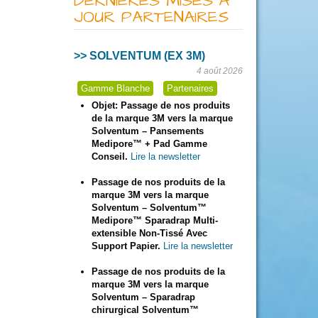
DERNIÈRES MISES À
JOUR PARTENAIRES
>> SOLVENTUM (EX 3M)
4 août 2026
Gamme Blanche
Partenaires
Objet: Passage de nos produits
de la marque 3M vers la marque
Solventum – Pansements
Medipore™ + Pad Gamme
Conseil.
Lire la newsletter
Passage de nos produits de la
marque 3M vers la marque
Solventum – Solventum™
Medipore™ Sparadrap Multi-
extensible Non-Tissé Avec
Support Papier.
Lire la newsletter
Passage de nos produits de la
marque 3M vers la marque
Solventum – Sparadrap
chirurgical Solventum™