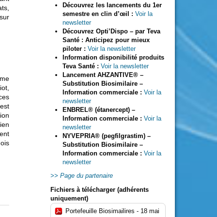
Découvrez les lancements du 1er
ts,
semestre en clin d’œil :
Voir la
sur
newsletter
Découvrez Opti’Dispo – par Teva
Santé : Anticipez pour mieux
piloter :
Voir la newsletter
Information disponibilité produits
Teva Santé :
Voir la newsletter
Lancement AHZANTIVE® –
ime
Substitution Biosimilaire –
ot,
Information commerciale
:
Voir la
ces
newsletter
est
ENBREL® (étanercept) –
ion
Information commerciale :
Voir la
ien
newsletter
ment
NYVEPRIA® (pegfilgrastim) –
ois
Substitution Biosimilaire –
Information commerciale :
Voir la
newsletter
Page du partenaire
Fichiers à télécharger (adhérents
uniquement)
Portefeuille Biosimailires - 18 mai