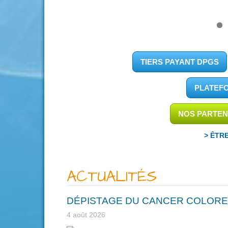
TIERS PAYANT DPGS
PLATEF
NOS PARTEN
> ÊTR
ACTUALITÉS
DÉPISTAGE DU CANCER COLORE
4 août 2026