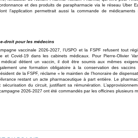
ordonnance et des produits de parapharmacie via le réseau Uber Ea
ont l’application permettrait aussi la commande de médicaments 
e-droit pour les médecins
ampagne vaccinale 2026-2027, l’USPO et la FSPF refusent tout rég
e et Covid-19 dans les cabinets médicaux. Pour Pierre-Olivier Vari
 médical détient un vaccin, il doit être soumis aux mêmes exigen
également une formation obligatoire à la conservation des vaccins 
sident de la FSPF, réclame « le maintien de l’honoraire de dispensat
élivrance restant un acte pharmaceutique à part entière. Le pharmac
et sécurisation du circuit, justifiant sa rémunération. L’approvisionne
a campagne 2026-2027 ont été commandés par les officines plusieurs m