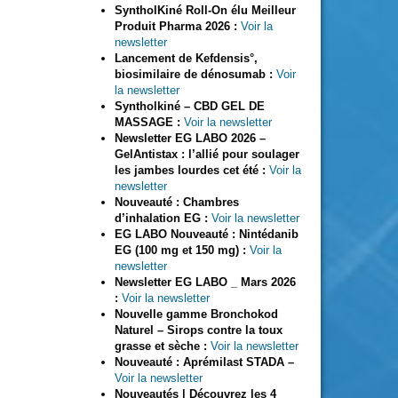
SyntholKiné Roll-On élu Meilleur
Produit Pharma 2026
:
Voir la
newsletter
Lancement de Kefdensis°,
biosimilaire de dénosumab :
Voir
la newsletter
Syntholkiné – CBD GEL DE
MASSAGE :
Voir la newsletter
Newsletter EG LABO 2026 –
GelAntistax : l’allié pour soulager
les jambes lourdes cet été :
Voir la
newsletter
Nouveauté : Chambres
d’inhalation EG :
Voir la newsletter
EG LABO Nouveauté : Nintédanib
EG (100 mg et 150 mg) :
Voir la
newsletter
Newsletter EG LABO _ Mars 2026
:
Voir la newsletter
Nouvelle gamme Bronchokod
Naturel – Sirops contre la toux
grasse et sèche :
Voir la newsletter
Nouveauté : Aprémilast STADA –
Voir la newsletter
Nouveautés | Découvrez les 4