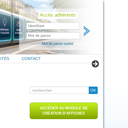
Skip
to
content
Accès adhérents
Mot de passe oublié
ITÉS
CONTACT
Search
OK
for
ACCÉDER AU MODULE DE
CRÉATION D’AFFICHES