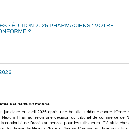
S · ÉDITION 2026 PHARMACIENS : VOTRE
CONFORME ?
2026
ma à la barre du tribunal
n judiciaire en avril 2026 après une bataille juridique contre l’Ordre
nt Nexum Pharma, selon une décision du tribunal de commerce de N
la continuité de l’accès au service pour les utilisateurs. C’était la cho
ero, fondateur de Nexum Pharma. Nexum Pharma, qui livre pour l’inst