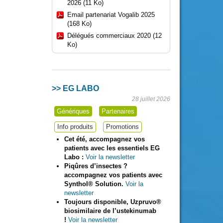
2026 (11 Ko)
Email partenariat Vogalib 2025
(168 Ko)
Délégués commerciaux 2020 (12
Ko)
>> EG LABO
28 juillet 2026
Génériques
Partenaires
Info produits
Promotions
Cet été, accompagnez vos
patients avec les essentiels EG
Labo :
Voir la newsletter
Piqûres d’insectes ?
accompagnez vos patients avec
Synthol® Solution.
Voir la
newsletter
Toujours disponible, Uzpruvo®
biosimilaire de l’ustekinumab
!
Voir la newsletter