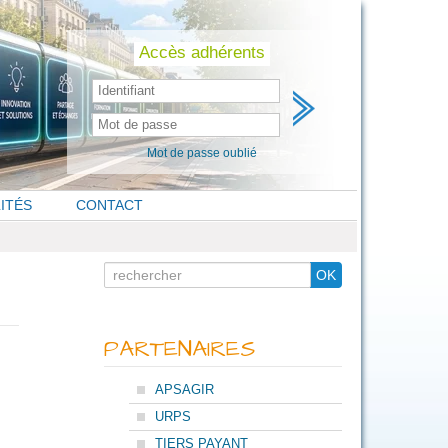
Skip
to
content
Accès adhérents
Mot de passe oublié
ITÉS
CONTACT
Search
OK
for
PARTENAIRES
APSAGIR
URPS
TIERS PAYANT