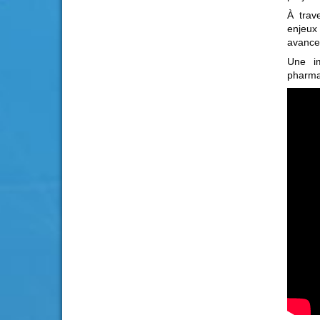
À trav
enjeux
avance
Une i
pharmac