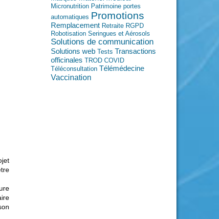
Micronutrition
Patrimoine
portes
Promotions
automatiques
Remplacement
Retraite
RGPD
Robotisation
Seringues et Aérosols
Solutions de communication
Transactions
Solutions web
Tests
officinales
TROD COVID
Télémédecine
Téléconsultation
Vaccination
jet
tre
ure
ire
son