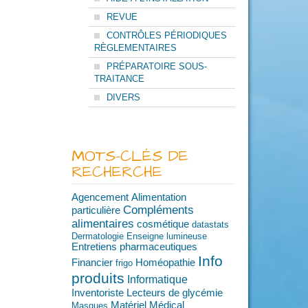
REVUE
CONTRÔLES PÉRIODIQUES
RÈGLEMENTAIRES
PRÉPARATOIRE SOUS-
TRAITANCE
DIVERS
MOTS-CLÉS DE
RECHERCHE
Agencement
Alimentation
Compléments
particulière
alimentaires
cosmétique
datastats
Dermatologie
Enseigne lumineuse
Entretiens pharmaceutiques
Info
Financier
Homéopathie
frigo
produits
Informatique
Inventoriste
Lecteurs de glycémie
Matériel Médical
Masques