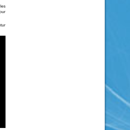
les
our
tur