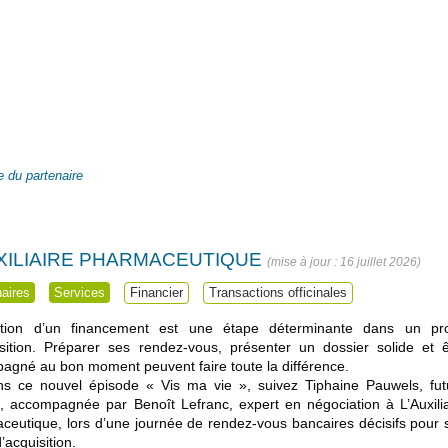
 du partenaire
XILIAIRE PHARMACEUTIQUE
16 juillet 2026
naires
Services
Financier
Transactions officinales
ntion d’un financement est une étape déterminante dans un pro
isition. Préparer ses rendez-vous, présenter un dossier solide et ê
agné au bon moment peuvent faire toute la différence.
s ce nouvel épisode « Vis ma vie », suivez Tiphaine Pauwels, fut
re, accompagnée par Benoît Lefranc, expert en négociation à L’Auxilia
ceutique, lors d’une journée de rendez-vous bancaires décisifs pour 
d’acquisition.