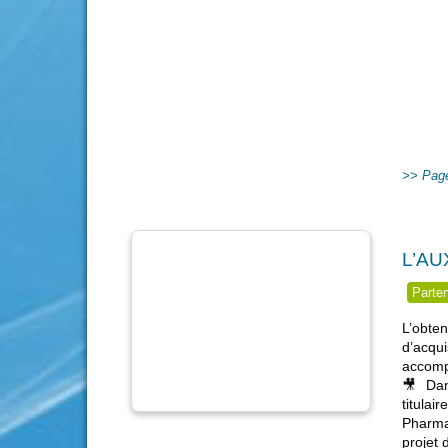
Page
L’AU
Parte
L’obte
d’acqu
accomp
🎥 Dan
titulai
Pharma
projet 