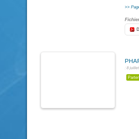
Page
Fichie
D
PHA
8 juill
Parte