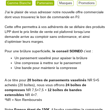
Gamme Blanche
Partenaires
Masques
Promotions
J’ai le plaisir de vous adresser notre nouvelle offre commerciale
dont vous trouverez le bon de commande en PJ.
Cette offre permettra à vos adhérents de se défaire des produits
LPP dont le prix limite de vente est plafonné lorsqu’une
demande arrive au comptoir sans ordonnance, et ainsi
d’optimiser leurs marges.
Pour une brûlure superficielle,
le conseil SOINEO
c’est :
Un pansement vaseliné pour apaiser la brûlure
Une compresse à mettre sur le pansement
Une bande pour maintenir la compresse
A ce titre pour
20 boites de pansements vaselinés
NR 5×5
achetés (20 boîtes), nous vous offrons
24 boîtes de
compresses
NR 7,5×7,5 +
12 boîtes de bandes
extensibles
NR 4×7.
*NR = Non Remboursés
Notre
Franco étant de 150€
, il faudra compléter la commande