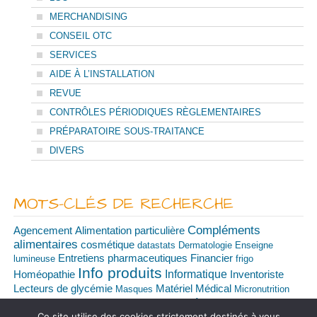
MERCHANDISING
CONSEIL OTC
SERVICES
AIDE À L’INSTALLATION
REVUE
CONTRÔLES PÉRIODIQUES RÈGLEMENTAIRES
PRÉPARATOIRE SOUS-TRAITANCE
DIVERS
MOTS-CLÉS DE RECHERCHE
Compléments
Agencement
Alimentation particulière
alimentaires
cosmétique
datastats
Dermatologie
Enseigne
Financier
Entretiens pharmaceutiques
lumineuse
frigo
Info produits
Informatique
Homéopathie
Inventoriste
Matériel Médical
Lecteurs de glycémie
Masques
Micronutrition
Promotions
Remplacement
Patrimoine
portes automatiques
Ce site utilise des cookies strictement destinés à vous