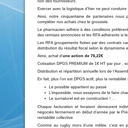
non des fournisseurs.
Exercer avec la logistique d’hier ne peut conduire
Ainsi, notre cinquantaine de partenaires nous 
compléter nos achats chez le grossiste.
Le pharmacien adhère à des conditions préférentiell
des remises annoncées et les RFA adhérents si les 
Les RFA groupements fixées par des contrats ca
distribution du résultat fiscal selon le dynamisme e
Ainsi, achat d’
une action de 76,22€
Cotisation DPGS PREMIUM de 1€ HT par jour , so
Distribution et répartition annuelle lors de l’Ass
En fait, plus l’on est DPGS actif, plus la rentabili
Le possible appartient au passé
L’impossible, nous essayons de le faire cha
Le surnaturel est en construction !….
Chaque facturation et livraison demeurent indiv
négociés fermement en début d’année par le Prési
rentabilité collective.
Comme au rugby mors d’une mêlée, c’est en p