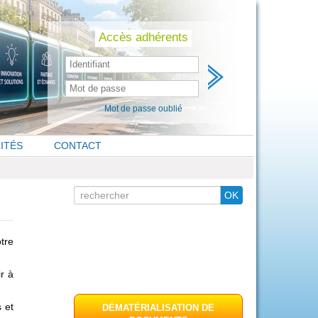
Skip
to
content
Accès adhérents
Mot de passe oublié
ITÉS
CONTACT
Search
OK
for
tre
r à
 et
DÉMATÉRIALISATION DE