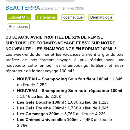
BEAUTERRA
14 avril 2026
Conseil OTC
Partenaires
cosmétique
Dermatologie
Promotions
DU 01 AU 30 AVRIL
PROFITEZ DE 51% DE REMISE
SUR
TOUS LES FORMATS VOYAGE
ET 55% SUR NOTRE
NOUVEAUTE :
LES SHAMPOOINGS EN FORMAT 100ML !
Les week-ends de mai et les vacances arrivent à grands pas,
profitez de nos formats voyage à prix réduits avec une
nouveauté cette année, les shampooings fortifiant et nutri-
réparateur en format voyage 100 ml !
NOUVEAU – Shampooing Soin fortifiant 100ml :
1,84€
au lieu de 2,25€
NOUVEAU – Shampooing Soin nutri-réparateur 100ml
:
1,84€ au lieu de 2,25€
Les Gels Douche 100ml :
1,09€ au lieu de 1,22€
Les Gels Douche 200ml :
1,73€ au lieu de 1,94€
Les Gommages 200ml :
3,76€ au lieu de 4,22€
Les Crèmes Universelles 100ml :
2,45€ au lieu de
2,76€