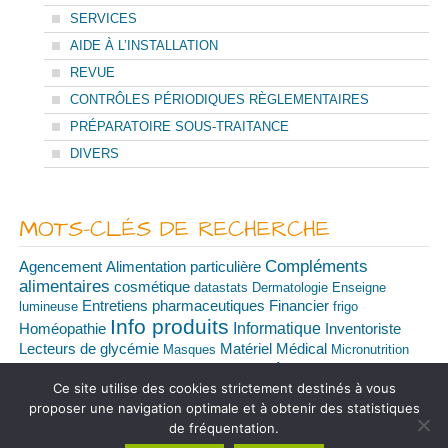
SERVICES
AIDE À L’INSTALLATION
REVUE
CONTRÔLES PÉRIODIQUES RÈGLEMENTAIRES
PRÉPARATOIRE SOUS-TRAITANCE
DIVERS
MOTS-CLÉS DE RECHERCHE
Compléments
Agencement
Alimentation particulière
alimentaires
cosmétique
datastats
Dermatologie
Enseigne
Financier
Entretiens pharmaceutiques
lumineuse
frigo
Info produits
Informatique
Homéopathie
Inventoriste
Matériel Médical
Lecteurs de glycémie
Masques
Micronutrition
Promotions
Remplacement
Patrimoine
portes automatiques
Ce site utilise des cookies strictement destinés à vous
Solutions de
Retraite
RGPD
Robotisation
Seringues et Aérosols
proposer une navigation optimale et à obtenir des statistiques
communication
Transactions officinales
Solutions web
Tests
de fréquentation.
Vaccination
Télémédecine
TROD COVID
Téléconsultation