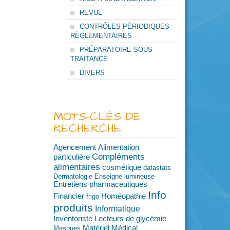
REVUE
CONTRÔLES PÉRIODIQUES
RÈGLEMENTAIRES
PRÉPARATOIRE SOUS-
TRAITANCE
DIVERS
MOTS-CLÉS DE
RECHERCHE
Agencement
Alimentation
Compléments
particulière
alimentaires
cosmétique
datastats
Dermatologie
Enseigne lumineuse
Entretiens pharmaceutiques
Info
Financier
Homéopathie
frigo
produits
Informatique
Inventoriste
Lecteurs de glycémie
Matériel Médical
Masques