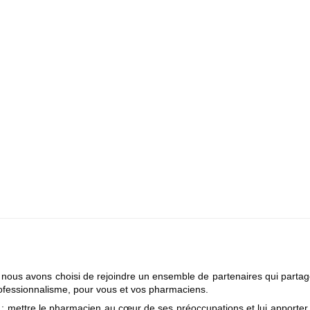
, nous avons choisi de rejoindre un ensemble de partenaires qui partag
rofessionnalisme, pour vous et vos pharmaciens.
: mettre le pharmacien au cœur de ses préoccupations et lui apporter 