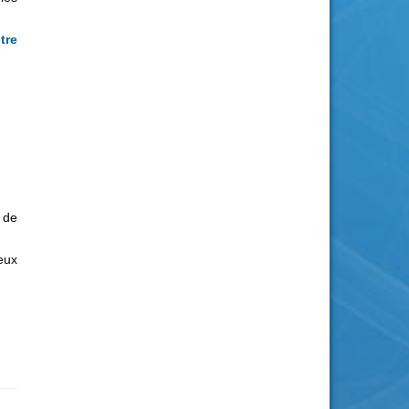
tre
 de
eux