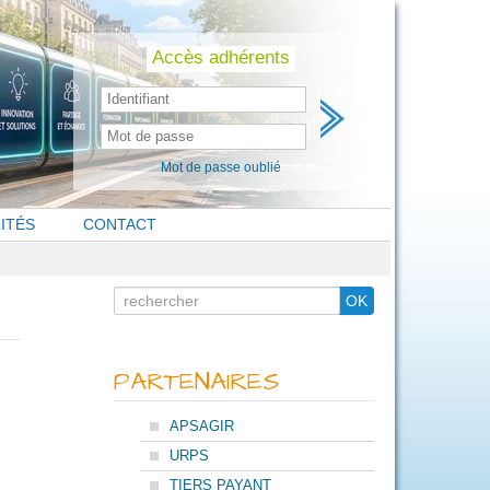
Skip
to
content
Accès adhérents
Mot de passe oublié
ITÉS
CONTACT
Search
OK
for
PARTENAIRES
APSAGIR
URPS
TIERS PAYANT