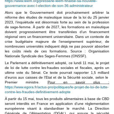
https://www.leem.org/presse/le-leem-finalise-sa-nouvelle-
gouvernance-avec-l-election-de-son-36-administrateur
Alors que le Gouvernement doit prochainement arbitrer la
réforme des études de maïeutique issue de la loi du 25 janvier
2023, l’inquiétude est désormais forte au sein de la profession
de sage-femme. À partir de 2027, les formations en maïeutique
doivent progressivement être transférées d’un financement
régional vers un financement universitaire. Dans un contexte de
crise budgétaire majeure de l’enseignement supérieur, de
nombreuses universités indiquent déjà ne pas pouvoir absorber
les coûts réels de ces formations. Source : Organisation
Nationale Syndicale des Sages‑Femmes (ONSSF).
Le Parlement a définitivement adopté, ce lundi 11 mai, le projet
de loi de lutte contre les fraudes sociales et fiscales, après un
ultime vote du Sénat. Ce texte pourrait rapporter 1,5 milliard
d’euros aux caisses de l’Etat et de la Sécurité sociale, selon le
Premier ministre.
Pour en savoir plus :
https://www.egora.fr/actus-pro/politiques/le-projet-de-loi-de-lutte-
contre-les-fraudes-definitivement-adopte
À partir du 15 mai, tous les produits alimentaires à base de CBD
seront interdits en France en application d’une réglementation
européenne visant à standardiser le marché. La Direction
Générale de l’Alimentation (DGAL), qui assure la sécurité