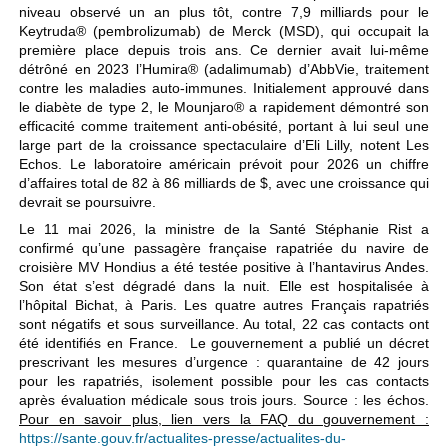
niveau observé un an plus tôt, contre 7,9 milliards pour le
Keytruda® (pembrolizumab) de Merck (MSD), qui occupait la
première place depuis trois ans. Ce dernier avait lui-même
détrôné en 2023 l’Humira® (adalimumab) d’AbbVie, traitement
contre les maladies auto-immunes. Initialement approuvé dans
le diabète de type 2, le Mounjaro® a rapidement démontré son
efficacité comme traitement anti-obésité, portant à lui seul une
large part de la croissance spectaculaire d’Eli Lilly, notent Les
Echos. Le laboratoire américain prévoit pour 2026 un chiffre
d’affaires total de 82 à 86 milliards de $, avec une croissance qui
devrait se poursuivre.
Le 11 mai 2026, la ministre de la Santé Stéphanie Rist a
confirmé qu’une passagère française rapatriée du navire de
croisière MV Hondius a été testée positive à l’hantavirus Andes.
Son état s’est dégradé dans la nuit. Elle est hospitalisée à
l’hôpital Bichat, à Paris. Les quatre autres Français rapatriés
sont négatifs et sous surveillance. Au total, 22 cas contacts ont
été identifiés en France. Le gouvernement a publié un décret
prescrivant les mesures d’urgence : quarantaine de 42 jours
pour les rapatriés, isolement possible pour les cas contacts
après évaluation médicale sous trois jours. Source : les échos.
Pour en savoir plus, lien vers la FAQ du gouvernement :
https://sante.gouv.fr/actualites-presse/actualites-du-