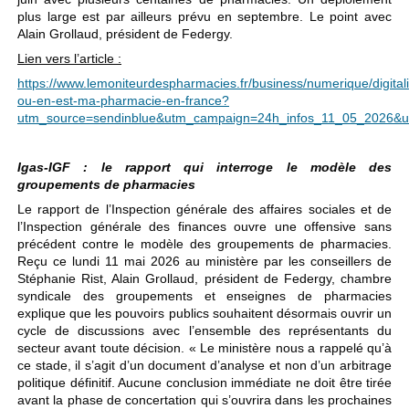
plus large est par ailleurs prévu en septembre. Le point avec
Alain Grollaud, président de Federgy.
Lien vers l’article :
https://www.lemoniteurdespharmacies.fr/business/numerique/digitali
ou-en-est-ma-pharmacie-en-france?
utm_source=sendinblue&utm_campaign=24h_infos_11_05_2026&
Igas-IGF : le rapport qui interroge le modèle des
groupements de pharmacies
Le rapport de l’Inspection générale des affaires sociales et de
l’Inspection générale des finances ouvre une offensive sans
précédent contre le modèle des groupements de pharmacies.
Reçu ce lundi 11 mai 2026 au ministère par les conseillers de
Stéphanie Rist, Alain Grollaud, président de Federgy, chambre
syndicale des groupements et enseignes de pharmacies
explique que les pouvoirs publics souhaitent désormais ouvrir un
cycle de discussions avec l’ensemble des représentants du
secteur avant toute décision. « Le ministère nous a rappelé qu’à
ce stade, il s’agit d’un document d’analyse et non d’un arbitrage
politique définitif. Aucune conclusion immédiate ne doit être tirée
avant la phase de concertation qui s’ouvrira dans les prochaines