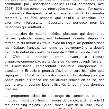
commandé par l’association Apaiser (1.004 personnes, avril
2026). 90% des personnes interrogées « connaissent l’existence
du cannabis thérapeutique et son usage distinct du cannabis
récréatif » et 89% pensent que celui-ci « constitue une
alternative intéressante, nécessaire ou porteuse pour les
personnes qui souffrent ».
La production de matériel médical plastique, qui dépend de
dérivés pétrochimiques, est fortement ralentie depuis la
fermeture du détroit d’Ormuz, avec un risque de pénuries dans
les hôpitaux français. La tonne de polypropylène a doublé
depuis le début du conflit, passant de 1.200 à plus de 2.400 €.
« C’est la dernière étape avant la rupture
d’approvisionnement », alerte dans Le Parisien Joseph Tayefeh,
de Plastalliance, représentant l’industrie européenne du
plastique. « Et celle-ci pourrait s’avérer encore bien pire qu’à
l’époque du Covid. » La gestion des stocks stratégiques par
Santé publique France est par ailleurs remise en cause, des
agents ayant reconnu leurs difficultés à fournir des données
précises.
Le programme pilote de dépistage du cancer du poumon
Impulsion, porté par l’Institut national du cancer, a démarré le 11
mai dans cinq régions (Ile-de-France, Pays de la Loire, PACA,