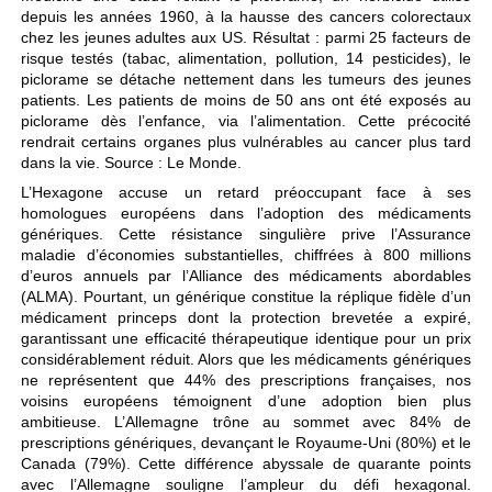
depuis les années 1960, à la hausse des cancers colorectaux
chez les jeunes adultes aux US. Résultat : parmi 25 facteurs de
risque testés (tabac, alimentation, pollution, 14 pesticides), le
piclorame se détache nettement dans les tumeurs des jeunes
patients. Les patients de moins de 50 ans ont été exposés au
piclorame dès l’enfance, via l’alimentation. Cette précocité
rendrait certains organes plus vulnérables au cancer plus tard
dans la vie. Source : Le Monde.
L’Hexagone accuse un retard préoccupant face à ses
homologues européens dans l’adoption des médicaments
génériques. Cette résistance singulière prive l’Assurance
maladie d’économies substantielles, chiffrées à 800 millions
d’euros annuels par l’Alliance des médicaments abordables
(ALMA). Pourtant, un générique constitue la réplique fidèle d’un
médicament princeps dont la protection brevetée a expiré,
garantissant une efficacité thérapeutique identique pour un prix
considérablement réduit. Alors que les médicaments génériques
ne représentent que 44% des prescriptions françaises, nos
voisins européens témoignent d’une adoption bien plus
ambitieuse. L’Allemagne trône au sommet avec 84% de
prescriptions génériques, devançant le Royaume-Uni (80%) et le
Canada (79%). Cette différence abyssale de quarante points
avec l’Allemagne souligne l’ampleur du défi hexagonal.