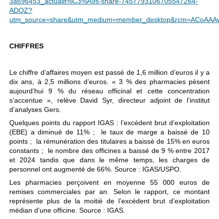
3a696453_actualit%C3%A9s-share-7457793106705547264-
ADQZ?
utm_source=share&utm_medium=member_desktop&rcm=ACoAA
CHIFFRES
Le chiffre d’affaires moyen est passé de 1,6 million d’euros il y a
dix ans, à 2,5 millions d’euros. « 3 % des pharmacies pèsent
aujourd’hui 9 % du réseau officinal et cette concentration
s’accentue », relève David Syr, directeur adjoint de l’institut
d’analyses Gers.
Quelques points du rapport IGAS : l’excédent brut d’exploitation
(EBE) a diminué de 11% ; le taux de marge a baissé de 10
points ; la rémunération des titulaires a baissé de 15% en euros
constants ; le nombre des officines a baissé de 9 % entre 2017
et 2024 tandis que dans le même temps, les charges de
personnel ont augmenté de 66%. Source : IGAS/USPO.
Les pharmacies perçoivent en moyenne 55 000 euros de
remises commerciales par an. Selon le rapport, ce montant
représente plus de la moitié de l’excédent brut d’exploitation
médian d’une officine. Source : IGAS.