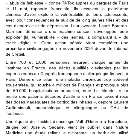
« abus de faiblesse » contre TikTok auprès du parquet de Paris
le 11 mai, rapporte franceinfo. Ils accusent la plateforme
chinoise d’avoir exploité la vulnérabilité de leurs adolescents,
avec pour conséquences le suicide de cinq jeunes filles et des
cas d’anorexie et de dépression. Leur avocate, Laure Boutron-
Marmion, dénonce « une machine conçue, développée, pour
exploiter [la] vulnérabilité » des jeunes, la comparant à « du
crack digital ». Cette action pénale vient compléter une
procédure civile engagée en novembre 2024 devant le tribunal
de Créteil.
Entre 700 et 1.000 personnes meurent chaque année de
l’asthme en France, des décès qualifiés d’évitables par les
experts réunis au Congrès francophone d’allergologie fin avril, à
Paris. Derrière ce bilan, une maladie chronique trop souvent
sous-traitée, qui touche 4 millions de Français et provoque plus
de 60.000 hospitalisations annuelles, note Le Monde. « La
moitié des patients décédés d’asthme en France avaient reçu
des doses inadéquates de corticoïdes inhalés », déplore Laurent
Guilleminault, pneumologue et allergologue au CHU de
Toulouse.
Une équipe de l’Institut d’oncologie Vall d’Hebron à Barcelone,
dirigée par Jose A. Seoane, vient de publier dans Nature
Medicine une étude reliant le piclorame, un herbicide utilisé