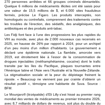
270 personnes arrêtées et 66 groupes criminels démantelés.
Quelque 6 millions de médicaments illicites ont été saisis pour
une valeur de 15,5 millions de $, et 6.000 sites frauduleux
fermés, précise Le Figaro. Les produits interceptés, non
homologués ou contrefaits, comprennent des traitements contre
les troubles de l’érection, des sédatifs, des analgésiques, des
antibiotiques et des produits anti-tabac.
Les Fidji font face à l’une des progressions les plus rapides du
VIH au monde, avec plus de 2.000 nouveaux cas recensés en
2025, en hausse de 26% par rapport à 2024, pour un archipel
d’un peu moins d’un million d’habitants. Le gouvernement a
déclaré une épidémie nationale. La flambée, amorcée vers
2019, est étroitement liée à l’essor de la consommation de
drogues injectables (méthamphétamine, cocaïne) dont le trafic
transite par les îles du Pacifique, plaques tournantes entre
l’Amérique latine et l’Asie vers l’Australie et la Nouvelle-Zélande.
La stigmatisation sociale et la peur du dépistage freinent la
riposte. « Beaucoup ne viennent pas par crainte d’obtenir un
résultat positif », témoigne une habitante de Suva. Source :
BFM.
Le Mounjaro® (tirzépatide) d’Eli Lilly s’est hissé au premier rang
mondial des ventes de médicaments au premier trimestre 2026,
avec 8,7 milliards de dollars de revenus, soit plus du double du