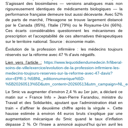
S’agissant des biosimilaires — versions analogues mais non
rigoureusement identiques de médicaments biologiques — la
performance française demeure tout aussi décevante. Avec 52%
de parts de marché, l’Hexagone se trouve largement distancé
par le Canada (85%), l’Italie (79%) ou le Royaume-Uni (66%).
Ces écarts considérables questionnent les mécanismes de
prescription et l’acceptabilité de ces alternatives thérapeutiques
sur le territoire national. Source : économie matin.
Évolution de la profession infirmière : les médecins toujours
réservés sur la réforme avec 47 % d’avis négatifs.
Lien vers l’article :
https://www.lequotidiendumedecin.fr/liberal-
soins-de-ville/exercice/evolution-de-la-profession-infirmiere-les-
medecins-toujours-reserves-sur-la-reforme-avec-47-davis?
xtor=EPR-1-%5BNL_editionnumerique%5D-
%5B20260513%5D&utm_content=20260513&utm_campaign=NL_edi
Le Smic va augmenter d’environ 2,4 % au 1er juin, a déclaré ce
matin sur « France Info » Jean-Pierre Farandou, ministre du
Travail et des Solidarités, ajoutant que l’administration était en
train « d’affiner le deuxième chiffre après la virgule ». Cette
hausse estimée à environ 44 euros bruts s’explique par une
augmentation mécanique du Smic quand le taux d’inflation
dépasse 2 %. Or l’Insee a annoncé aujourd’hui qu’en avril les