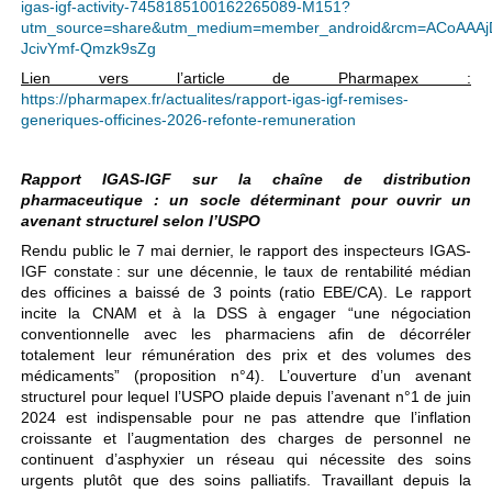
igas-igf-activity-7458185100162265089-M151?
utm_source=share&utm_medium=member_android&rcm=ACoAAA
JcivYmf-Qmzk9sZg
Lien vers l’article de Pharmapex :
https://pharmapex.fr/actualites/rapport-igas-igf-remises-
generiques-officines-2026-refonte-remuneration
Rapport IGAS-IGF sur la chaîne de distribution
pharmaceutique : un socle déterminant pour ouvrir un
avenant structurel selon l’USPO
Rendu public le 7 mai dernier, le rapport des inspecteurs IGAS-
IGF constate : sur une décennie, le taux de rentabilité médian
des officines a baissé de 3 points (ratio EBE/CA). Le rapport
incite la CNAM et à la DSS à engager “une négociation
conventionnelle avec les pharmaciens afin de décorréler
totalement leur rémunération des prix et des volumes des
médicaments” (proposition n°4). L’ouverture d’un avenant
structurel pour lequel l’USPO plaide depuis l’avenant n°1 de juin
2024 est indispensable pour ne pas attendre que l’inflation
croissante et l’augmentation des charges de personnel ne
continuent d’asphyxier un réseau qui nécessite des soins
urgents plutôt que des soins palliatifs. Travaillant depuis la