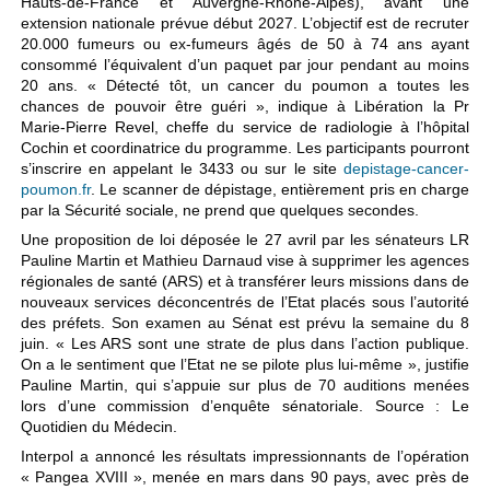
Hauts-de-France et Auvergne-Rhône-Alpes), avant une
extension nationale prévue début 2027. L’objectif est de recruter
20.000 fumeurs ou ex-fumeurs âgés de 50 à 74 ans ayant
consommé l’équivalent d’un paquet par jour pendant au moins
20 ans. « Détecté tôt, un cancer du poumon a toutes les
chances de pouvoir être guéri », indique à Libération la Pr
Marie-Pierre Revel, cheffe du service de radiologie à l’hôpital
Cochin et coordinatrice du programme. Les participants pourront
s’inscrire en appelant le 3433 ou sur le site
depistage-cancer-
poumon.fr
. Le scanner de dépistage, entièrement pris en charge
par la Sécurité sociale, ne prend que quelques secondes.
Une proposition de loi déposée le 27 avril par les sénateurs LR
Pauline Martin et Mathieu Darnaud vise à supprimer les agences
régionales de santé (ARS) et à transférer leurs missions dans de
nouveaux services déconcentrés de l’Etat placés sous l’autorité
des préfets. Son examen au Sénat est prévu la semaine du 8
juin. « Les ARS sont une strate de plus dans l’action publique.
On a le sentiment que l’Etat ne se pilote plus lui-même », justifie
Pauline Martin, qui s’appuie sur plus de 70 auditions menées
lors d’une commission d’enquête sénatoriale. Source : Le
Quotidien du Médecin.
Interpol a annoncé les résultats impressionnants de l’opération
« Pangea XVIII », menée en mars dans 90 pays, avec près de