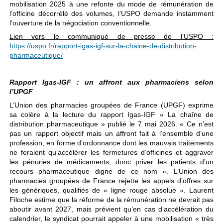
mobilisation 2025 à une refonte du mode de rémunération de
l’officine décorrélé des volumes, l’USPO demande instamment
l’ouverture de la négociation conventionnelle.
Lien vers le communiqué de presse de l’USPO :
https://uspo.fr/rapport-igas-igf-sur-la-chaine-de-distribution-
pharmaceutique/
Rapport Igas-IGF : un affront aux pharmaciens selon
l’UPGF
L’Union des pharmacies groupées de France (UPGF) exprime
sa colère à la lecture du rapport Igas-IGF « La chaîne de
distribution pharmaceutique » publié le 7 mai 2026. « Ce n’est
pas un rapport objectif mais un affront fait à l’ensemble d’une
profession, en forme d’ordonnance dont les mauvais traitements
ne feraient qu’accélérer les fermetures d’officines et aggraver
les pénuries de médicaments, donc priver les patients d’un
recours pharmaceutique digne de ce nom ». L’Union des
pharmacies groupées de France rejette les appels d’offres sur
les génériques, qualifiés de « ligne rouge absolue ». Laurent
Filoche estime que la réforme de la rémunération ne devrait pas
aboutir avant 2027, mais prévient qu’en cas d’accélération du
calendrier, le syndicat pourrait appeler à une mobilisation « très