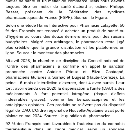
métier de santé et un métier de commerce. Mais nous devons
toujours être un métier de santé d’abord », estime Philippe
Besset, président de la Fédération des syndicats
pharmaceutiques de France (FSPF). Source : le Figaro.
Selon une étude Harris Interactive pour Pharmacie Lafayette, 50
% des Français ont renoncé à acheter un produit de santé ou
d’hygiène au cours des douze derniers mois pour des raisons
budgétaires. Malgré ces arbitrages, le pharmacien reste jugé
plus crédible que la grande distribution et les plateformes en
ligne. Source : le moniteur des pharmacies.
Mi-avril 2026, la chambre de discipline du Conseil national de
l’Ordre des pharmaciens a confirmé en appel la sanction
prononcée contre Antoine Prioux et Eliza Castagné,
pharmaciens titulaires à Sornac et Bugeat (Haute-Corrèze). La
peine : 6 mois d’interdiction d’exercer, dont 4 avec sursis. Leur
tort : avoir étendu dès 2020 la dispensation à l’unité (DAU) à des
médicaments à fort potentiel iatrogène (risque d’effets
indésirables graves), comme les benzodiazépines et les
antalgiques opioïdes. Ces produits ne relèvent pas du dispositif
légal de DAU. L’Ordre régional de Nouvelle-Aquitaine avait porté
plainte en mai 2024. Source : le quotidien du pharmacien.
92 % des Français sont favorables à l’autorisation du cannabis
thérapeutique dans un cadre médical, selon un sondage