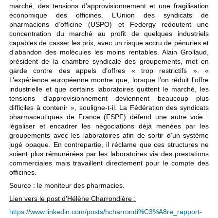
marché, des tensions d’approvisionnement et une fragilisation
économique des officines. L’Union des syndicats de
pharmaciens d’officine (USPO) et Federgy redoutent une
concentration du marché au profit de quelques industriels
capables de casser les prix, avec un risque accru de pénuries et
d’abandon des molécules les moins rentables. Alain Grollaud,
président de la chambre syndicale des groupements, met en
garde contre des appels d’offres « trop restrictifs ». «
L’expérience européenne montre que, lorsque l’on réduit l’offre
industrielle et que certains laboratoires quittent le marché, les
tensions d’approvisionnement deviennent beaucoup plus
difficiles à contenir », souligne-t-il. La Fédération des syndicats
pharmaceutiques de France (FSPF) défend une autre voie :
légaliser et encadrer les négociations déjà menées par les
groupements avec les laboratoires afin de sortir d’un système
jugé opaque. En contrepartie, il réclame que ces structures ne
soient plus rémunérées par les laboratoires via des prestations
commerciales mais travaillent directement pour le compte des
officines.
Source : le moniteur des pharmacies.
Lien vers le post d’Hélène Charrondière :
https://www.linkedin.com/posts/hcharrondi%C3%A8re_rapport-