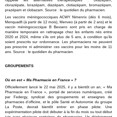
rappelle les alternatives thérapeutiques : oxazépam,
clorazépate, lorazépam, diazépam, clotiazépam, bromazépam,
prazépam et clobazam. Source : le quotidien du pharmacien.
Les vaccins méningococciques ACWY Nimenrix (dès 6 mois),
Menquadfi (à partir de 12 mois), Menveo (à partir de 2 ans) et le
vaccin méningococcique B Bexsero sont pris en charge de
manière temporaire en rattrapage chez les enfants nés entre
2020 et 2024, même s’ils ont plus de 5 ans, à condition qu’ils
soient prescrits sur ordonnance. Les pharmaciens ne peuvent
pas prescrire ni administrer ces vaccins pour les moins de 11
ans. Source : le quotidien du pharmacien.
GROUPEMENTS
Où en est « Ma Pharmacie en France » ?
Officiellement lancé le 22 mai 2025, il y a bientôt un an, « Ma
Pharmacie en France », portail de services numériques, créé
par Federgy, syndicat des groupements et enseignes de
pharmacies d’officine, et le pôle Santé et Autonomie du groupe
La Poste, devrait bientôt entrer en phase pilote. Une
expérimentation pilote doit débuter à la fin du mois ou tout début
juin avec plusieurs centaines de pharmacies. Un déploiement