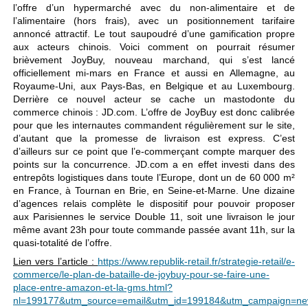
l’offre d’un hypermarché avec du non-alimentaire et de
l’alimentaire (hors frais), avec un positionnement tarifaire
annoncé attractif. Le tout saupoudré d’une gamification propre
aux acteurs chinois. Voici comment on pourrait résumer
brièvement JoyBuy, nouveau marchand, qui s’est lancé
officiellement mi-mars en France et aussi en Allemagne, au
Royaume-Uni, aux Pays-Bas, en Belgique et au Luxembourg.
Derrière ce nouvel acteur se cache un mastodonte du
commerce chinois : JD.com. L’offre de JoyBuy est donc calibrée
pour que les internautes commandent régulièrement sur le site,
d’autant que la promesse de livraison est express. C’est
d’ailleurs sur ce point que l’e-commerçant compte marquer des
points sur la concurrence. JD.com a en effet investi dans des
entrepôts logistiques dans toute l’Europe, dont un de 60 000 m²
en France, à Tournan en Brie, en Seine-et-Marne. Une dizaine
d’agences relais complète le dispositif pour pouvoir proposer
aux Parisiennes le service Double 11, soit une livraison le jour
même avant 23h pour toute commande passée avant 11h, sur la
quasi-totalité de l’offre.
Lien vers l’article :
https://www.republik-retail.fr/strategie-retail/e-
commerce/le-plan-de-bataille-de-joybuy-pour-se-faire-une-
place-entre-amazon-et-la-gms.html?
nl=199177&utm_source=email&utm_id=199184&utm_campaign=new