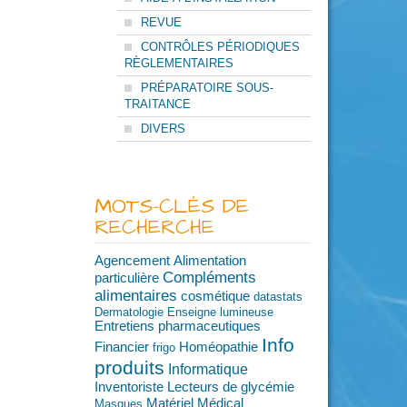
REVUE
CONTRÔLES PÉRIODIQUES
RÈGLEMENTAIRES
PRÉPARATOIRE SOUS-
TRAITANCE
DIVERS
MOTS-CLÉS DE
RECHERCHE
Agencement
Alimentation
Compléments
particulière
alimentaires
cosmétique
datastats
Dermatologie
Enseigne lumineuse
Entretiens pharmaceutiques
Info
Financier
Homéopathie
frigo
produits
Informatique
Inventoriste
Lecteurs de glycémie
Matériel Médical
Masques