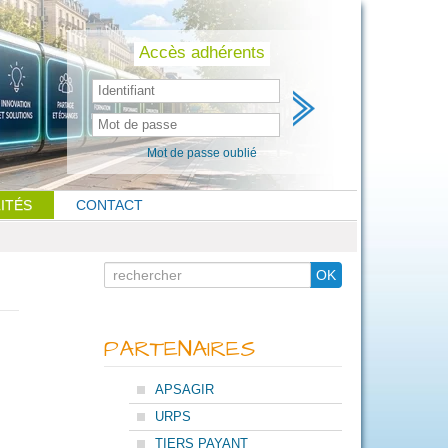
Skip
to
content
Accès adhérents
Mot de passe oublié
ITÉS
CONTACT
Search
OK
for
PARTENAIRES
APSAGIR
URPS
TIERS PAYANT