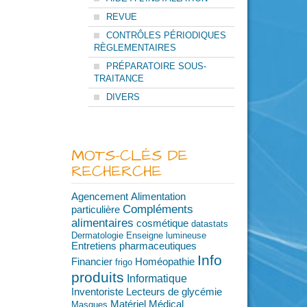
REVUE
CONTRÔLES PÉRIODIQUES
RÈGLEMENTAIRES
PRÉPARATOIRE SOUS-
TRAITANCE
DIVERS
MOTS-CLÉS DE
RECHERCHE
Agencement
Alimentation
Compléments
particulière
alimentaires
cosmétique
datastats
Dermatologie
Enseigne lumineuse
Entretiens pharmaceutiques
Info
Financier
Homéopathie
frigo
produits
Informatique
Inventoriste
Lecteurs de glycémie
Matériel Médical
Masques