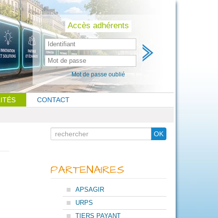
Skip
to
content
Accès adhérents
Mot de passe oublié
ITÉS
CONTACT
Search
OK
for
PARTENAIRES
APSAGIR
URPS
TIERS PAYANT