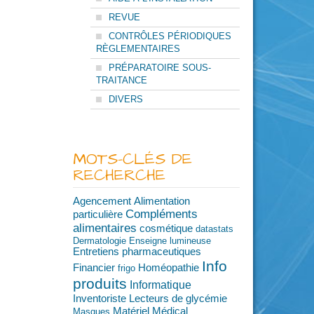
REVUE
CONTRÔLES PÉRIODIQUES
RÈGLEMENTAIRES
PRÉPARATOIRE SOUS-
TRAITANCE
DIVERS
MOTS-CLÉS DE
RECHERCHE
Agencement
Alimentation
Compléments
particulière
alimentaires
cosmétique
datastats
Dermatologie
Enseigne lumineuse
Entretiens pharmaceutiques
Info
Financier
Homéopathie
frigo
produits
Informatique
Inventoriste
Lecteurs de glycémie
Matériel Médical
Masques