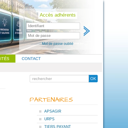
Skip
to
content
Accès adhérents
Mot de passe oublié
ITÉS
CONTACT
Search
OK
for
PARTENAIRES
APSAGIR
URPS
TIERS PAYANT