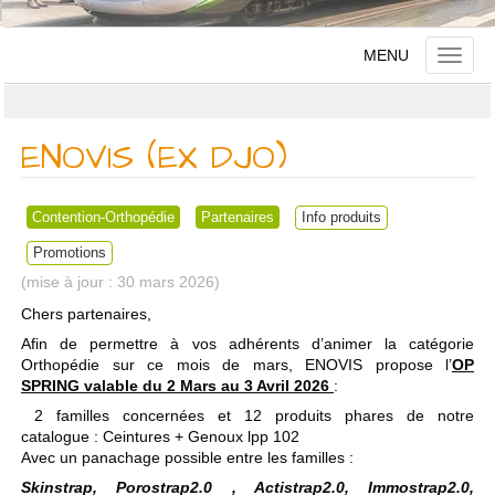
MENU
Toggle
naviga
ENOVIS (EX DJO)
Contention-Orthopédie
Partenaires
Info produits
Promotions
30 mars 2026
Chers partenaires,
Afin de permettre à vos adhérents d’animer la catégorie
Orthopédie sur ce mois de mars, ENOVIS propose l’
OP
SPRING valable du 2 Mars au 3 Avril 2026
:
2 familles concernées et 12 produits phares de notre
catalogue : Ceintures + Genoux lpp 102
Avec un panachage possible entre les familles :
Skinstrap, Porostrap2.0 , Actistrap2.0, Immostrap2.0,