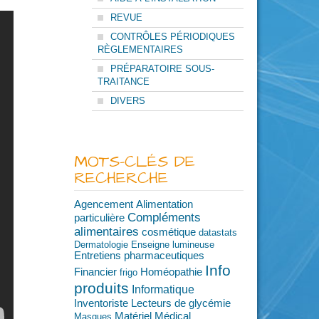
REVUE
CONTRÔLES PÉRIODIQUES
RÈGLEMENTAIRES
PRÉPARATOIRE SOUS-
TRAITANCE
DIVERS
MOTS-CLÉS DE
RECHERCHE
Agencement
Alimentation
Compléments
particulière
alimentaires
cosmétique
datastats
Dermatologie
Enseigne lumineuse
Entretiens pharmaceutiques
Info
Financier
Homéopathie
frigo
produits
Informatique
Inventoriste
Lecteurs de glycémie
Matériel Médical
Masques