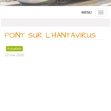
MENU
Toggle
naviga
POINT SUR L’HANTAVIRUS
Actualités
13 mai 2026