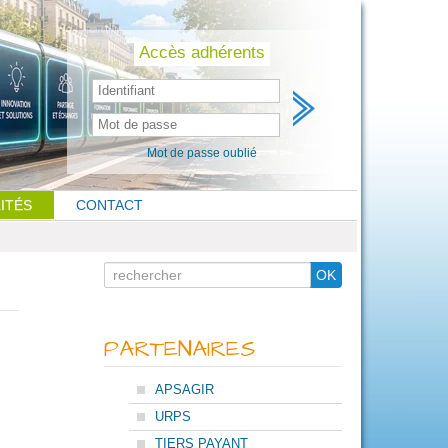
Skip
to
content
Accès adhérents
Mot de passe oublié
ITÉS
CONTACT
Search
OK
for
PARTENAIRES
APSAGIR
URPS
TIERS PAYANT