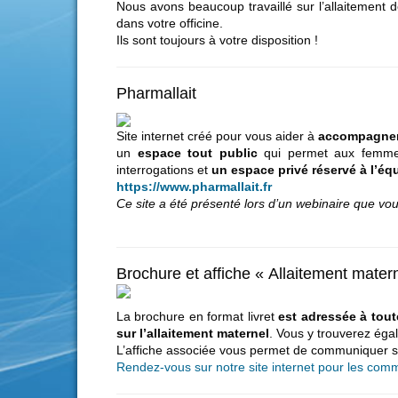
Nous avons beaucoup travaillé sur l’allaitement 
dans votre officine.
Ils sont toujours à votre disposition !
Pharmallait
Site internet créé pour vous aider à
accompagner 
un
espace tout public
qui permet aux femmes 
interrogations et
un espace privé réservé à l’équ
https://www.pharmallait.fr
Ce site a été présenté lors d’un webinaire que vo
Brochure et affiche « Allaitement mate
La brochure en format livret
est adressée à tout
sur l’allaitement maternel
. Vous y trouverez ég
L’affiche associée vous permet de communiquer sur
Rendez-vous sur notre site internet pour les co