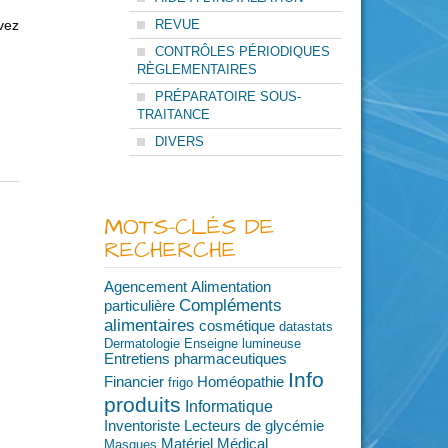
vez
REVUE
CONTRÔLES PÉRIODIQUES
RÈGLEMENTAIRES
PRÉPARATOIRE SOUS-
TRAITANCE
DIVERS
MOTS-CLÉS DE
RECHERCHE
Agencement
Alimentation
Compléments
particulière
alimentaires
cosmétique
datastats
Dermatologie
Enseigne lumineuse
Entretiens pharmaceutiques
Info
Financier
Homéopathie
frigo
produits
Informatique
Inventoriste
Lecteurs de glycémie
Matériel Médical
Masques