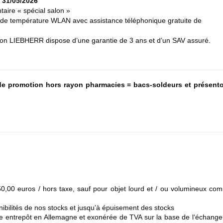
31/05/2026
aire « spécial salon »
de de température WLAN avec assistance téléphonique gratuite de
tion LIEBHERR dispose d’une garantie de 3 ans et d’un SAV assuré.
de promotion hors rayon pharmacies = bacs-soldeurs et présento
50,00 euros / hors taxe, sauf pour objet lourd et / ou volumineux co
ponibilités de nos stocks et jusqu’à épuisement des stocks
tre entrepôt en Allemagne et exonérée de TVA sur la base de l‘échange