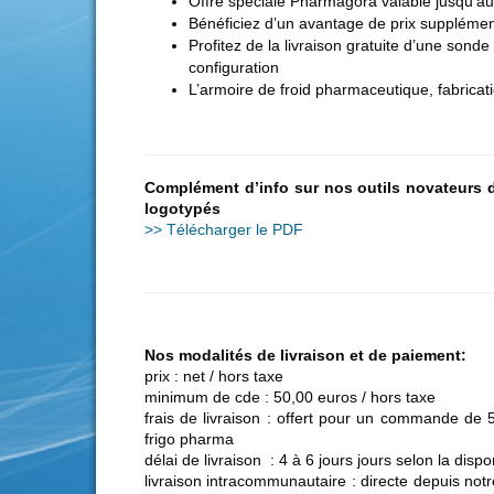
Offre spéciale Pharmagora valable jusqu’au
Bénéficiez d’un avantage de prix supplément
Profitez de la livraison gratuite d’une son
configuration
L’armoire de froid pharmaceutique, fabrica
Complément d’info sur nos outils novateurs 
logotypés
>> Télécharger le PDF
Nos modalités
de livraison et de paiement:
prix : net / hors taxe
minimum de cde : 50,00 euros / hors taxe
frais de livraison : offert pour un commande de 
frigo pharma
délai de livraison : 4 à 6 jours jours selon la dis
livraison intracommunautaire : directe depuis no