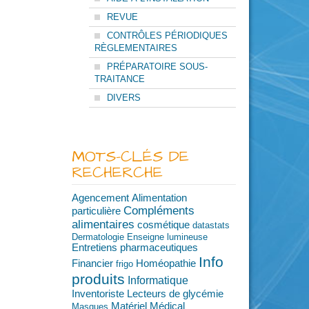
REVUE
CONTRÔLES PÉRIODIQUES
RÈGLEMENTAIRES
PRÉPARATOIRE SOUS-
TRAITANCE
DIVERS
MOTS-CLÉS DE
RECHERCHE
Agencement
Alimentation
Compléments
particulière
alimentaires
cosmétique
datastats
Dermatologie
Enseigne lumineuse
Entretiens pharmaceutiques
Info
Financier
Homéopathie
frigo
produits
Informatique
Inventoriste
Lecteurs de glycémie
Matériel Médical
Masques